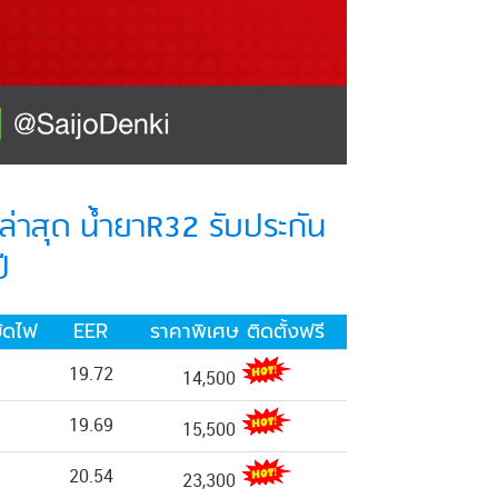
ล่าสุด น้ำยาR32 รับประกัน
ี
ัดไฟ
EER
ราคาพิเศษ ติดตั้งฟรี
19.72
14,500
19.69
15,500
20.54
23,300