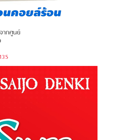
นจากศูนย์
ง
135