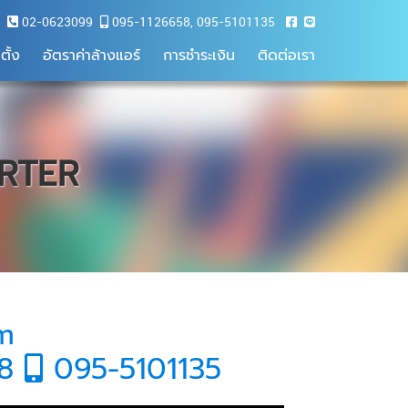
02-0623099
095-1126658
,
095-5101135
ตั้ง
อัตราค่าล้างแอร์
การชำระเงิน
ติดต่อเรา
ERTER
om
58
095-5101135