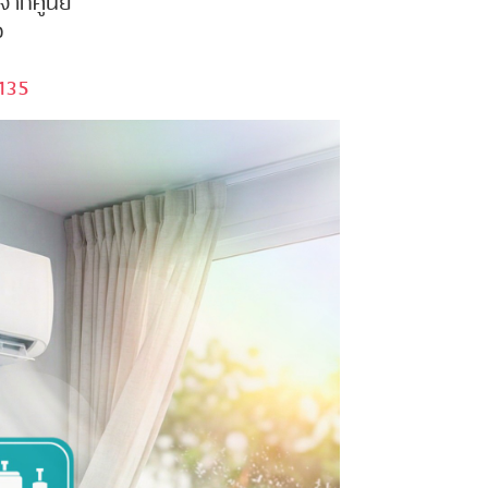
นจากศูนย์
ง
135