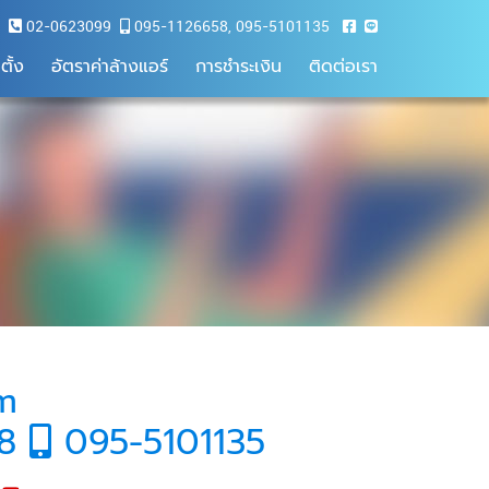
02-0623099
095-1126658
,
095-5101135
ตั้ง
อัตราค่าล้างแอร์
การชำระเงิน
ติดต่อเรา
om
58
095-5101135