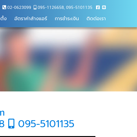
02-0623099
095-1126658
,
095-5101135
ตั้ง
อัตราค่าล้างแอร์
การชำระเงิน
ติดต่อเรา
om
58
095-5101135