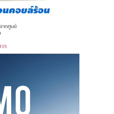
นจากศูนย์
ง
135