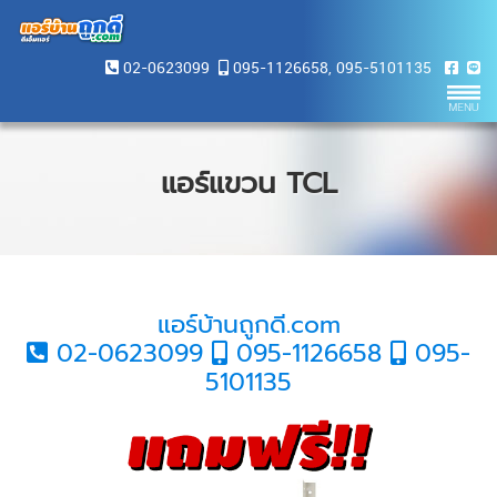
02-0623099
095-1126658
,
095-5101135
แอร์แขวน TCL
แอร์บ้านถูกดี.com
02-0623099
095-1126658
095-
5101135