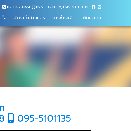
02-0623099
095-1126658
,
095-5101135
ตั้ง
อัตราค่าล้างแอร์
การชำระเงิน
ติดต่อเรา
om
58
095-5101135