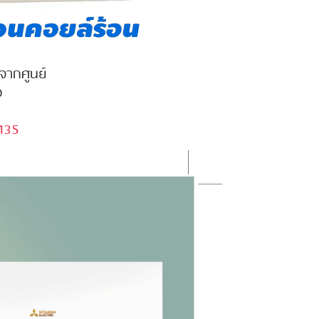
นจากศูนย์
ง
135